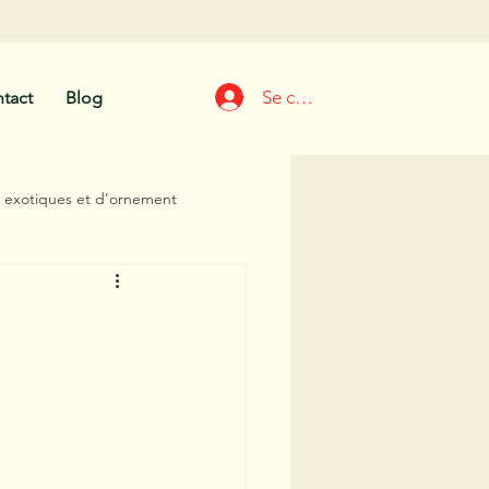
Se connecter
tact
Blog
s exotiques et d'ornement
ns et conseils
Fruitiers