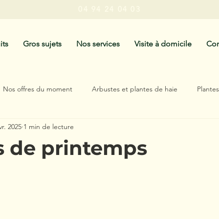
04 94 24 04 03
its
Gros sujets
Nos services
Visite à domicile
Con
Nos offres du moment
Arbustes et plantes de haie
Plante
vr. 2025
1 min de lecture
antes résistantes à la sècheresse
Plantes Exotiques
Inspiratio
s de printemps