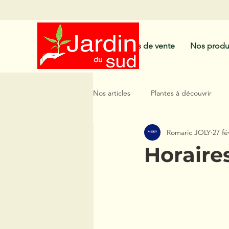
Nos points de vente
Nos produ
Nos articles
Plantes à découvrir
Romaric JOLY
27 fé
Plantes à Floraison Longue
Pl
Horaire