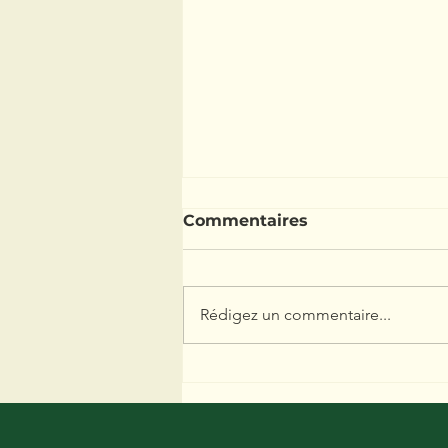
Commentaires
Rédigez un commentaire...
Le Lierre : Notre meilleur
allié végétal face aux
canicules