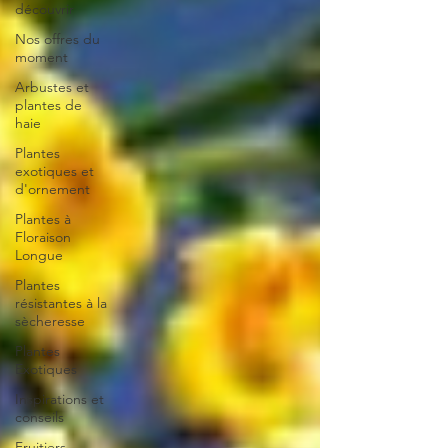
découvrir
Nos offres du
moment
Arbustes et
plantes de
haie
Plantes
exotiques et
d'ornement
Plantes à
Floraison
Longue
Plantes
résistantes à la
sècheresse
Plantes
Exotiques
Inspirations et
conseils
Fruitiers