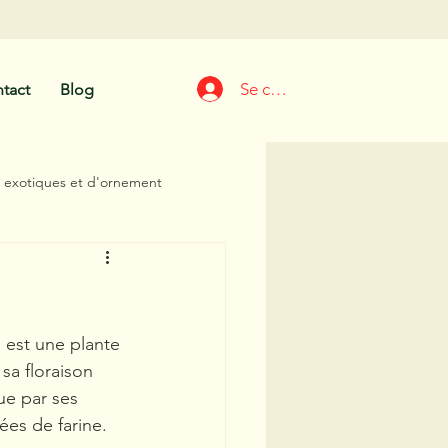
Se connecter
tact
Blog
s exotiques et d'ornement
ns et conseils
Fruitiers
 est une plante 
sa floraison 
ue par ses 
ées de farine.