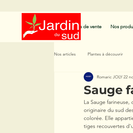
Nos points de vente
Nos produ
Nos articles
Plantes à découvrir
Romaric JOLY
22 no
Plantes à Floraison Longue
Pl
Sauge f
La Sauge farineuse, 
originaire du sud de
colorée. Elle apparti
tiges recouvertes d'