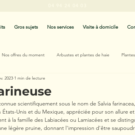
04 94 24 04 03
its
Gros sujets
Nos services
Visite à domicile
Con
Nos offres du moment
Arbustes et plantes de haie
Plante
v. 2023
1 min de lecture
antes résistantes à la sècheresse
Plantes Exotiques
Inspiratio
arineuse
connue scientifiquement sous le nom de Salvia farinacea,
s États-Unis et du Mexique, appréciée pour son allure et 
ent à la famille des Labiacées ou Lamiacées et se disting
une légère pruine, donnant l'impression d'être saupoudr