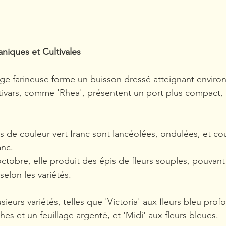
aniques et Cultivales
uge farineuse forme un buisson dressé atteignant enviro
ltivars, comme 'Rhea', présentent un port plus compact,
les de couleur vert franc sont lancéolées, ondulées, et cou
anc.
octobre, elle produit des épis de fleurs souples, pouvant 
selon les variétés.
lusieurs variétés, telles que 'Victoria' aux fleurs bleu profo
es et un feuillage argenté, et 'Midi' aux fleurs bleues​​.