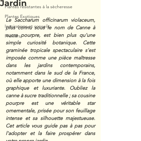
Jardin
Plantes résistantes à la sècheresse
Plantes Exotiques
Le Saccharum officinarum violaceum, 
Inspirations et conseils
plus connu sous le nom de Canne à 
sucre pourpre, est bien plus qu'une 
Fruitiers
simple curiosité botanique. Cette 
graminée tropicale spectaculaire s'est 
imposée comme une pièce maîtresse 
dans les jardins contemporains, 
notamment dans le sud de la France, 
où elle apporte une dimension à la fois 
graphique et luxuriante. Oubliez la 
canne à sucre traditionnelle ; sa cousine 
pourpre est une véritable star 
ornementale, prisée pour son feuillage 
intense et sa silhouette majestueuse. 
Cet article vous guide pas à pas pour 
l'adopter et la faire prospérer dans 
votre propre jardin.