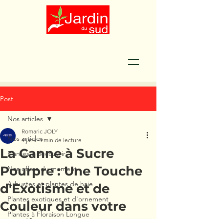
Post
Nos articles
Romaric JOLY
Nos articles
4 janv.
4 min de lecture
La Canne à Sucre
Plantes à découvrir
Pourpre : Une Touche
Nos offres du moment
Arbustes et plantes de haie
d'Exotisme et de
Plantes exotiques et d'ornement
Couleur dans votre
Plantes à Floraison Longue