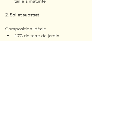
taille à maturité
2. Sol et substrat
Composition idéale
40% de terre de jardin
30% de terreau de feuilles
20% de compost bien décomposé
10% de sable grossier
Caractéristiques du sol
pH : 5,5 à 6,5 (légèrement acide)
Structure : Riche en matière 
organique
Drainage : Excellent mais retenant 
l'humidité
La Cyathea cooperi est une plante 
remarquable qui, moyennant quelques 