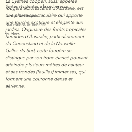
La Cyathea cooperi, aussi appelée 
Plantes résistantes à la sècheresse
fougère arborescente d'Australie, est 
une plante spectaculaire qui apporte 
Plantes Exotiques
une touche exotique et élégante aux 
Inspirations et conseils
jardins. Originaire des forêts tropicales 
Fruitiers
humides d'Australie, particulièrement 
du Queensland et de la Nouvelle-
Galles du Sud, cette fougère se 
distingue par son tronc élancé pouvant 
atteindre plusieurs mètres de hauteur 
et ses frondes (feuilles) immenses, qui 
forment une couronne dense et 
aérienne.